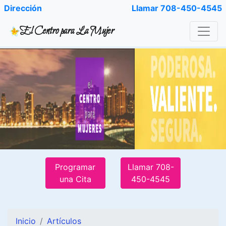
Dirección
Llamar 708-450-4545
El Centro para La Mujer
Programar
Llamar 708-
una Cita
450-4545
Inicio
Artículos