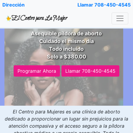
Dirección
Llamar 708-450-4545
El Centro para La Mujer
Píldora Abortiva Médic
Asequible píldora de aborto
Cuidado el mismo día
Todo incluido
Solo a $380.00
Programar Ahora
Llamar 708-450-4545
El Centro para Mujeres es una clínica de aborto
dedicado a proporcionar un lugar sin prejuicios para la
atención compasiva y el acceso seguro a la píldora