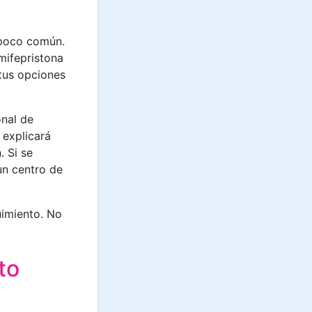
 poco común.
mifepristona
 tus opciones
onal de
 explicará
. Si se
un centro de
uimiento. No
to