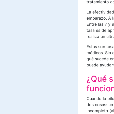
tratamiento ad
La efectivida
embarazo. A l
Entre las 7 y 
tasa es de ap
realiza un ul
Estas son tas
médicos. Sin 
qué sucede en
puede ayudart
¿Qué si
funcio
Cuando la píl
dos cosas: un
incompleto (a