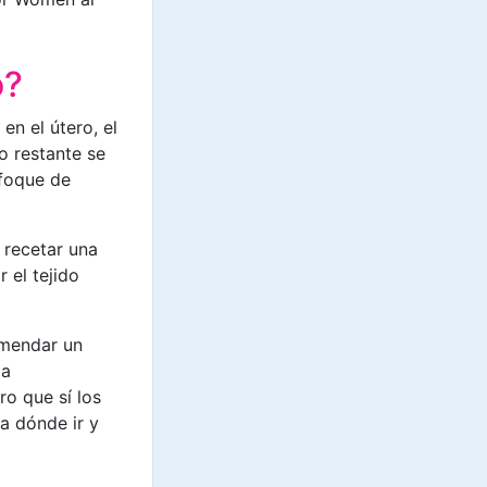
o?
en el útero, el
o restante se
nfoque de
e recetar una
 el tejido
omendar un
za
ro que sí los
a dónde ir y