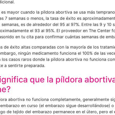
icional.
d es mayor cuando la píldora abortiva se usa más temprano
as 7 semanas o menos, la tasa de éxito es aproximadamen
9 semanas, es de alrededor del 95 al 97%. Entre las 9 y 10 
roximadamente el 93 al 95%. El proveedor en The Center 
trasonido en tu cita para confirmar cuántas semanas de emb
as de éxito altas comparadas con la mayoría de los tratami
embargo, ningún medicamento funciona el 100% de las vec
 los casos raros donde la píldora abortiva no funciona c
e a sentirte preparada.
gnifica que la píldora abortiv
ne?
dora abortiva no funciona completamente, generalmente sig
 embarazo en curso (el embarazo sigue desarrollándose) o
lgo de tejido del embarazo permanece en el útero, pero el