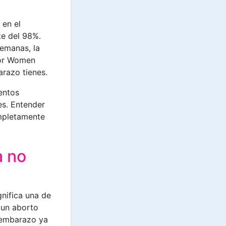
 en el
te del 98%.
semanas, la
for Women
arazo tienes.
entos
es. Entender
ompletamente
a no
nifica una de
 un aborto
 embarazo ya