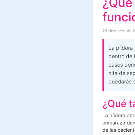
¿Qué 
funci
22 de marzo de 
La píldora
dentro de 
casos dond
cita de se
quedarás s
¿Qué ta
La píldora abo
embarazo dent
de las pacien