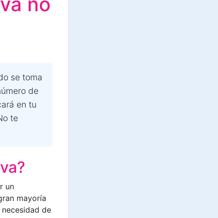
iva no
ndo se toma
número de
ará en tu
No te
iva?
r un
 gran mayoría
n necesidad de