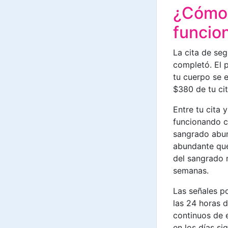
¿Cómo v
funcio
La cita de se
completó. El 
tu cuerpo se e
$380 de tu cit
Entre tu cita 
funcionando c
sangrado abun
abundante que
del sangrado 
semanas.
Las señales po
las 24 horas 
continuos de 
en los días si