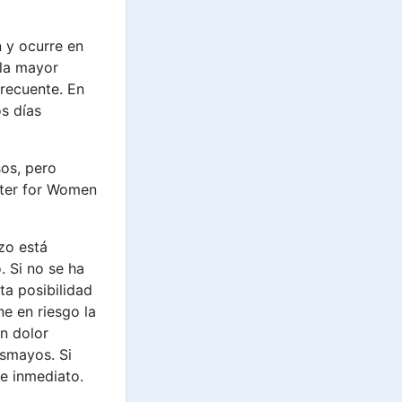
 y ocurre en
 la mayor
recuente. En
s días
sos, pero
nter for Women
zo está
 Si no se ha
ta posibilidad
e en riesgo la
en dolor
esmayos. Si
e inmediato.