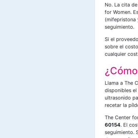
No. La cita de
for Women. Est
(mifepristona 
seguimiento.
Si el proveed
sobre el cost
cualquier cost
¿Cómo 
Llama a The 
disponibles el
ultrasonido pa
recetar la píl
The Center f
60154
. El co
seguimiento. S