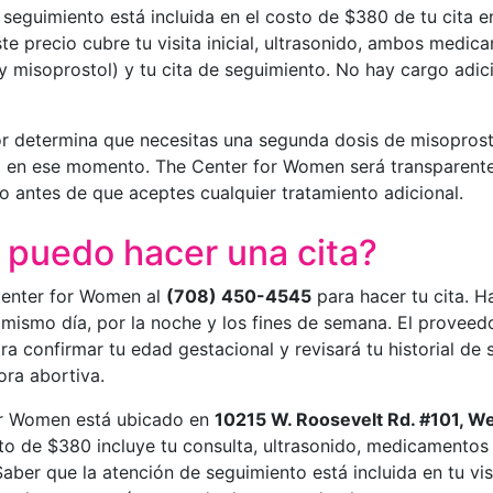
 seguimiento está incluida en el costo de $380 de tu cita 
e precio cubre tu visita inicial, ultrasonido, ambos medic
y misoprostol) y tu cita de seguimiento. No hay cargo adici
or determina que necesitas una segunda dosis de misoprost
o en ese momento. The Center for Women será transparent
o antes de que aceptes cualquier tratamiento adicional.
puedo hacer una cita?
Center for Women al
(708) 450-4545
para hacer tu cita. H
 mismo día, por la noche y los fines de semana. El proveedo
ra confirmar tu edad gestacional y revisará tu historial de 
dora abortiva.
or Women está ubicado en
10215 W. Roosevelt Rd. #101, We
sto de $380 incluye tu consulta, ultrasonido, medicamentos 
aber que la atención de seguimiento está incluida en tu vi