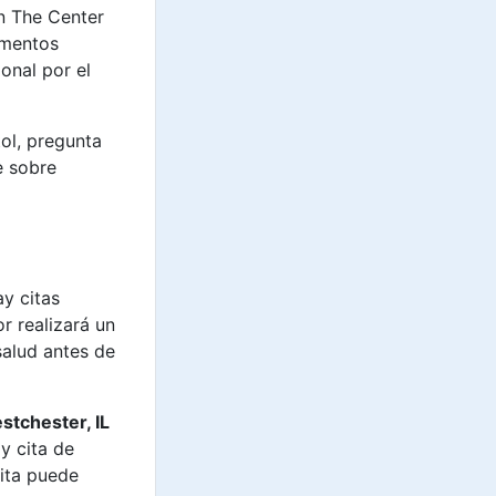
en The Center
amentos
onal por el
ol, pregunta
e sobre
ay citas
r realizará un
salud antes de
stchester, IL
y cita de
sita puede