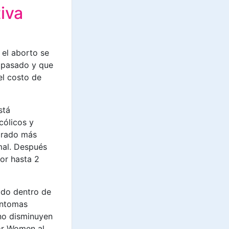
iva
el aborto se
a pasado y que
el costo de
stá
cólicos y
grado más
mal. Después
or hasta 2
rado dentro de
íntomas
no disminuyen
for Women al