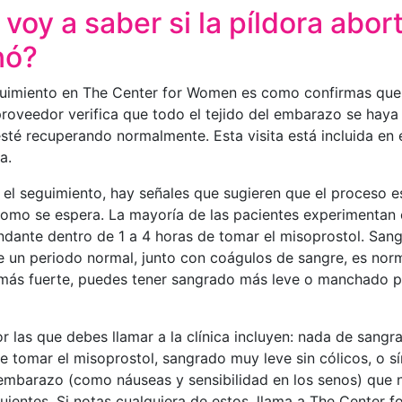
oy a saber si la píldora abort
nó?
guimiento en The Center for Women es como confirmas que 
proveedor verifica que todo el tejido del embarazo se hay
sté recuperando normalmente. Esta visita está incluida en 
a.
y el seguimiento, hay señales que sugieren que el proceso e
omo se espera. La mayoría de las pacientes experimentan 
dante dentro de 1 a 4 horas de tomar el misoprostol. San
 un periodo normal, junto con coágulos de sangre, es nor
más fuerte, puedes tener sangrado más leve o manchado p
r las que debes llamar a la clínica incluyen: nada de sang
de tomar el misoprostol, sangrado muy leve sin cólicos, o s
embarazo (como náuseas y sensibilidad en los senos) que 
guientes. Si notas cualquiera de estos, llama a The Center 